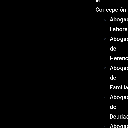
en
Concepción
Aboga
Labora
Aboga
de
Herenc
Aboga
de
Famili
Aboga
de
Deuda
Aboga