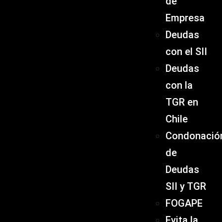
de
Empresa
Deudas
con el SII
Deudas
con la
TGR en
Chile
Condonació
de
Deudas
SII y TGR
FOGAPE
Evita la