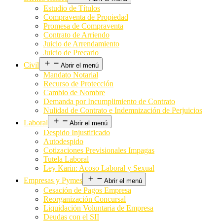
Estudio de Títulos
Compraventa de Propiedad
Promesa de Compraventa
Contrato de Arriendo
Juicio de Arrendamiento
Juicio de Precario
Civil
Abrir el menú
Mandato Notarial
Recurso de Protección
Cambio de Nombre
Demanda por Incumplimiento de Contrato
Nulidad de Contrato e Indemnización de Perjuicios
Laboral
Abrir el menú
Despido Injustificado
Autodespido
Cotizaciones Previsionales Impagas
Tutela Laboral
Ley Karin: Acoso Laboral y Sexual
Empresas y Pymes
Abrir el menú
Cesación de Pagos Empresa
Reorganización Concursal
Liquidación Voluntaria de Empresa
Deudas con el SII