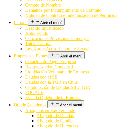
Cambio de Nombre
Demanda por Incumplimiento de Contrato
Nulidad de Contrato e Indemnización de Perjuicios
Laboral
Abrir el menú
Despido Injustificado
Autodespido
Cotizaciones Previsionales Impagas
Tutela Laboral
Ley Karin: Acoso Laboral y Sexual
Empresas y Pymes
Abrir el menú
Cesación de Pagos Empresa
Reorganización Concursal
Liquidación Voluntaria de Empresa
Deudas con el SII
Deudas con la TGR en Chile
Condonación de Deudas SII y TGR
FOGAPE
Evita la Quiebra de tu Empresa
Dónde Atendemos
Abrir el menú
Abogados en San Fernando
Abogado de Deudas
Abogado de Familia
Abogado de Herencias