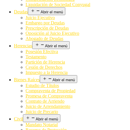
Liquidación de Sociedad Conyugal
Deudas
Abrir el menú
Juicio Ejecutivo
Embargo por Deudas
Prescripción de Deudas
Oposición al Juicio Ejecutivo
Abogado de Deudas
Herencias
Abrir el menú
Posesión Efectiva
Testamento
Partición de Herencia
Cesión de Derechos
Impuesto a la Herencia
Bienes Raíces
Abrir el menú
Estudio de Títulos
Compraventa de Propiedad
Promesa de Compraventa
Contrato de Arriendo
Juicio de Arrendamiento
Juicio de Precario
Civil
Abrir el menú
Mandato Notarial
Recurso de Protección