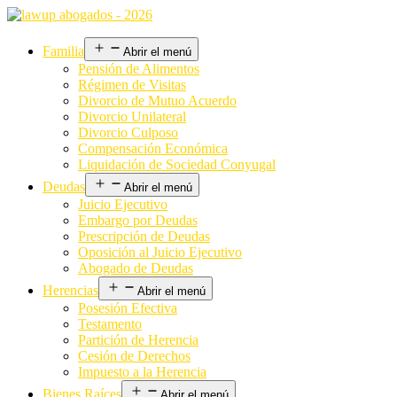
Familia
Abrir el menú
Pensión de Alimentos
Régimen de Visitas
Divorcio de Mutuo Acuerdo
Divorcio Unilateral
Divorcio Culposo
Compensación Económica
Liquidación de Sociedad Conyugal
Deudas
Abrir el menú
Juicio Ejecutivo
Embargo por Deudas
Prescripción de Deudas
Oposición al Juicio Ejecutivo
Abogado de Deudas
Herencias
Abrir el menú
Posesión Efectiva
Testamento
Partición de Herencia
Cesión de Derechos
Impuesto a la Herencia
Bienes Raíces
Abrir el menú