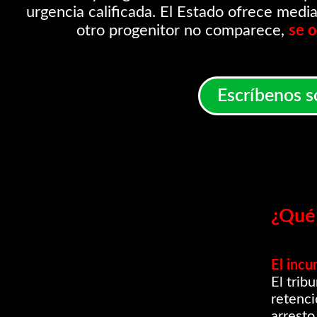
urgencia calificada. El Estado ofrece mediad
otro progenitor no comparece,
se o
Escríbenos s
¿Qué 
El incu
El trib
retenci
arresto