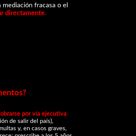
a mediación fracasa o el
ar directamente.
mentos?
brarse por vía ejecutiva
.
n de salir del país),
multas y, en casos graves,
ece: prescribe a los 5 años