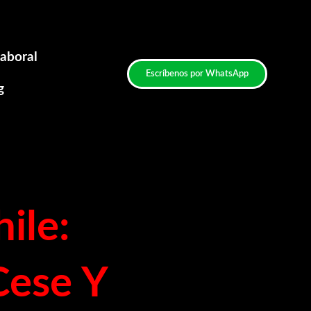
aboral
Escríbenos por WhatsApp
g
ile:
Cese Y