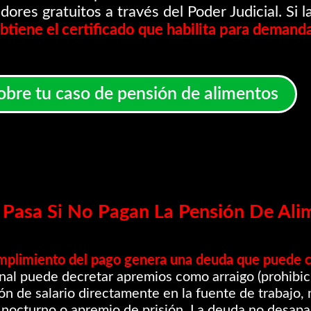
ores gratuitos a través del Poder Judicial. Si l
btiene el certificado que habilita para demand
obre tu caso de pensión de alimentos
Pasa Si No Pagan La Pensión De Ali
mplimiento del pago genera una deuda que puede co
unal puede decretar apremios como arraigo (prohibició
ón de salario directamente en la fuente de trabajo, 
 nocturno o apremio de prisión. La deuda no desapar