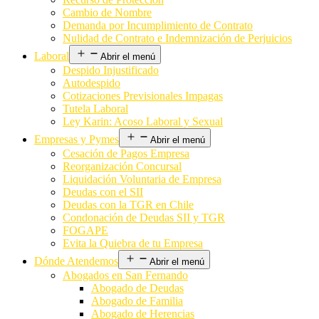
Cambio de Nombre
Demanda por Incumplimiento de Contrato
Nulidad de Contrato e Indemnización de Perjuicios
Laboral
Abrir el menú
Despido Injustificado
Autodespido
Cotizaciones Previsionales Impagas
Tutela Laboral
Ley Karin: Acoso Laboral y Sexual
Empresas y Pymes
Abrir el menú
Cesación de Pagos Empresa
Reorganización Concursal
Liquidación Voluntaria de Empresa
Deudas con el SII
Deudas con la TGR en Chile
Condonación de Deudas SII y TGR
FOGAPE
Evita la Quiebra de tu Empresa
Dónde Atendemos
Abrir el menú
Abogados en San Fernando
Abogado de Deudas
Abogado de Familia
Abogado de Herencias