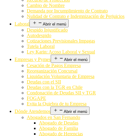
Cambio de Nombre
Demanda por Incumplimiento de Contrato
Nulidad de Contrato e Indemnización de Perjuicios
Laboral
Abrir el menú
Despido Injustificado
Autodespido
Cotizaciones Previsionales Impagas
Tutela Laboral
Ley Karin: Acoso Laboral y Sexual
Empresas y Pymes
Abrir el menú
Cesación de Pagos Empresa
Reorganización Concursal
Liquidación Voluntaria de Empresa
Deudas con el SII
Deudas con la TGR en Chile
Condonación de Deudas SII y TGR
FOGAPE
Evita la Quiebra de tu Empresa
Dónde Atendemos
Abrir el menú
Abogados en San Fernando
Abogado de Deudas
Abogado de Familia
Abogado de Herencias