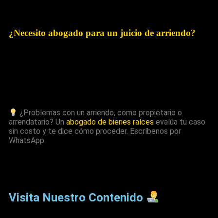
cuentas impagas. El desgaste normal por el uso (pintura, pisos
gastados por el tiempo) no se puede descontar.
¿Necesito abogado para un juicio de arriendo?
Para el procedimiento de la Ley 21.461 y los juicios de
arrendamiento es altamente recomendable, porque tienen
requisitos formales. Un error puede retrasar meses la
recuperación de tu propiedad.
¿Problemas con un arriendo, como propietario o
arrendatario?
Un
abogado de bienes raíces
evalúa tu caso
sin costo y te dice cómo proceder. Escríbenos por
WhatsApp.
Visita Nuestro Contenido