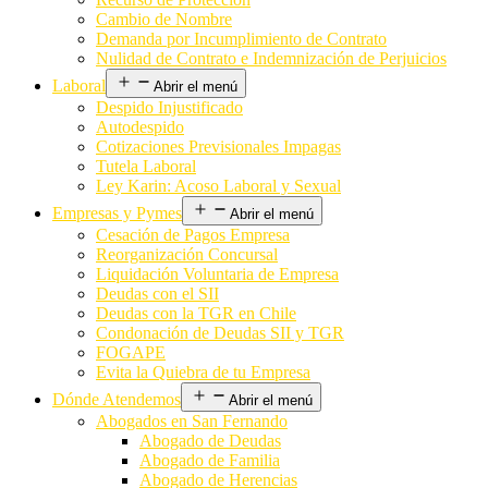
Cambio de Nombre
Demanda por Incumplimiento de Contrato
Nulidad de Contrato e Indemnización de Perjuicios
Laboral
Abrir el menú
Despido Injustificado
Autodespido
Cotizaciones Previsionales Impagas
Tutela Laboral
Ley Karin: Acoso Laboral y Sexual
Empresas y Pymes
Abrir el menú
Cesación de Pagos Empresa
Reorganización Concursal
Liquidación Voluntaria de Empresa
Deudas con el SII
Deudas con la TGR en Chile
Condonación de Deudas SII y TGR
FOGAPE
Evita la Quiebra de tu Empresa
Dónde Atendemos
Abrir el menú
Abogados en San Fernando
Abogado de Deudas
Abogado de Familia
Abogado de Herencias