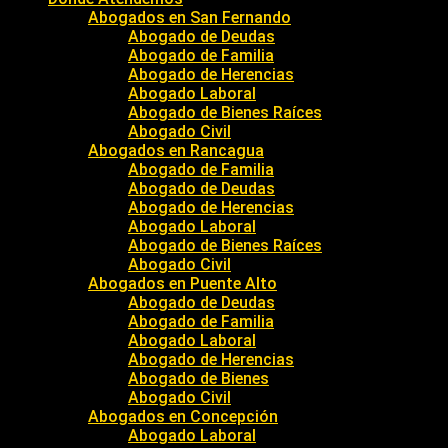
Abogados en San Fernando
Abogado de Deudas
Abogado de Familia
Abogado de Herencias
Abogado Laboral
Abogado de Bienes Raíces
Abogado Civil
Abogados en Rancagua
Abogado de Familia
Abogado de Deudas
Abogado de Herencias
Abogado Laboral
Abogado de Bienes Raíces
Abogado Civil
Abogados en Puente Alto
Abogado de Deudas
Abogado de Familia
Abogado Laboral
Abogado de Herencias
Abogado de Bienes
Abogado Civil
Abogados en Concepción
Abogado Laboral