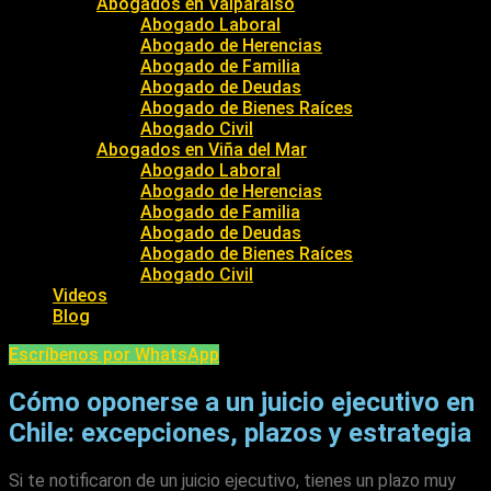
Abogados en Valparaíso
Abogado Laboral
Abogado de Herencias
Abogado de Familia
Abogado de Deudas
Abogado de Bienes Raíces
Abogado Civil
Abogados en Viña del Mar
Abogado Laboral
Abogado de Herencias
Abogado de Familia
Abogado de Deudas
Abogado de Bienes Raíces
Abogado Civil
Videos
Blog
Escríbenos por WhatsApp
Cómo oponerse a un juicio ejecutivo en
Chile: excepciones, plazos y estrategia
Si te notificaron de un juicio ejecutivo, tienes un plazo muy