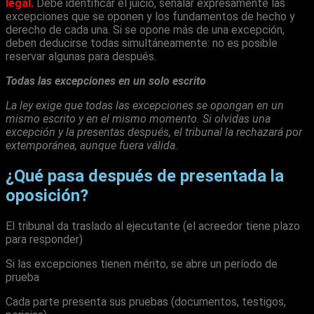
legal.
Debe identificar el juicio, señalar expresamente las
excepciones que se oponen y los fundamentos de hecho y
derecho de cada una. Si se opone más de una excepción,
deben deducirse todas simultáneamente: no es posible
reservar algunas para después.
Todas las excepciones en un solo escrito
La ley exige que todas las excepciones se opongan en un
mismo escrito y en el mismo momento. Si olvidas una
excepción y la presentas después, el tribunal la rechazará por
extemporánea, aunque fuera válida.
¿Qué pasa después de presentada la
oposición?
El tribunal da traslado al ejecutante (el acreedor tiene plazo
para responder)
Si las excepciones tienen mérito, se abre un período de
prueba
Cada parte presenta sus pruebas (documentos, testigos,