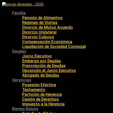
Familia
Pensión de Alimentos
Régimen de Visitas
Divorcio de Mutuo Acuerdo
Divorcio Unilateral
Divorcio Culposo
Compensación Económica
Liquidación de Sociedad Conyugal
Deudas
Juicio Ejecutivo
Embargo por Deudas
Prescripción de Deudas
Oposición al Juicio Ejecutivo
Abogado de Deudas
Herencias
Posesión Efectiva
Testamento
Partición de Herencia
Cesión de Derechos
Impuesto a la Herencia
Bienes Raíces