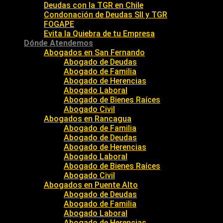
Deudas con la TGR en Chile
Condonación de Deudas SII y TGR
FOGAPE
Evita la Quiebra de tu Empresa
Dónde Atendemos
Abogados en San Fernando
Abogado de Deudas
Abogado de Familia
Abogado de Herencias
Abogado Laboral
Abogado de Bienes Raíces
Abogado Civil
Abogados en Rancagua
Abogado de Familia
Abogado de Deudas
Abogado de Herencias
Abogado Laboral
Abogado de Bienes Raíces
Abogado Civil
Abogados en Puente Alto
Abogado de Deudas
Abogado de Familia
Abogado Laboral
Abogado de Herencias