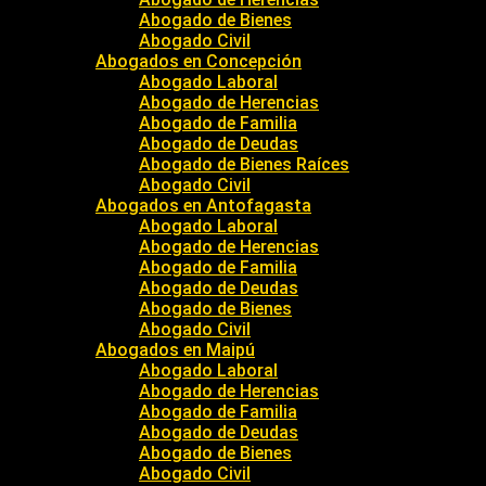
Abogado de Bienes
Abogado Civil
Abogados en Concepción
Abogado Laboral
Abogado de Herencias
Abogado de Familia
Abogado de Deudas
Abogado de Bienes Raíces
Abogado Civil
Abogados en Antofagasta
Abogado Laboral
Abogado de Herencias
Abogado de Familia
Abogado de Deudas
Abogado de Bienes
Abogado Civil
Abogados en Maipú
Abogado Laboral
Abogado de Herencias
Abogado de Familia
Abogado de Deudas
Abogado de Bienes
Abogado Civil