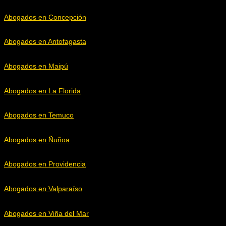
Abogados en Concepción
Abogados en Antofagasta
Abogados en Maipú
Abogados en La Florida
Abogados en Temuco
Abogados en Ñuñoa
Abogados en Providencia
Abogados en Valparaíso
Abogados en Viña del Mar