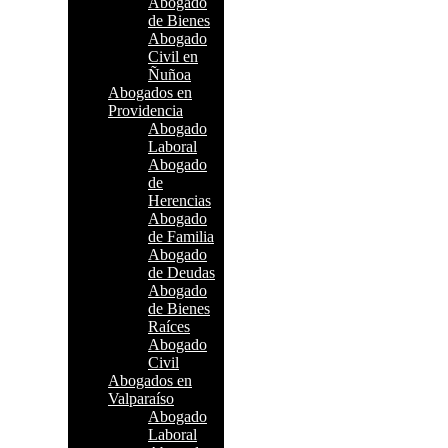
Abogado
de Bienes
Abogado
Civil en
Ñuñoa
Abogados en
Providencia
Abogado
Laboral
Abogado
de
Herencias
Abogado
de Familia
Abogado
de Deudas
Abogado
de Bienes
Raíces
Abogado
Civil
Abogados en
Valparaíso
Abogado
Laboral