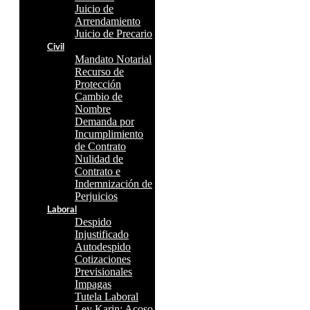
Juicio de
Arrendamiento
Juicio de Precario
Civil
Mandato Notarial
Recurso de
Protección
Cambio de
Nombre
Demanda por
Incumplimiento
de Contrato
Nulidad de
Contrato e
Indemnización de
Perjuicios
Laboral
Despido
Injustificado
Autodespido
Cotizaciones
Previsionales
Impagas
Tutela Laboral
Ley Karin: Acoso