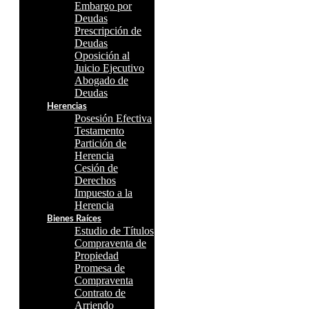
Embargo por
Deudas
Prescripción de
Deudas
Oposición al
Juicio Ejecutivo
Abogado de
Deudas
Herencias
Posesión Efectiva
Testamento
Partición de
Herencia
Cesión de
Derechos
Impuesto a la
Herencia
Bienes Raíces
Estudio de Títulos
Compraventa de
Propiedad
Promesa de
Compraventa
Contrato de
Arriendo