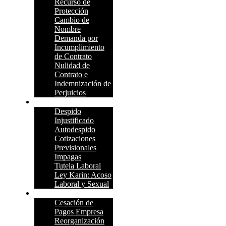
Recurso de
Protección
Cambio de
Nombre
Demanda por
Incumplimiento
de Contrato
Nulidad de
Contrato e
Indemnización de
Perjuicios
Laboral
Despido
Injustificado
Autodespido
Cotizaciones
Previsionales
Impagas
Tutela Laboral
Ley Karin: Acoso
Laboral y Sexual
Empresas y Pymes
Cesación de
Pagos Empresa
Reorganización