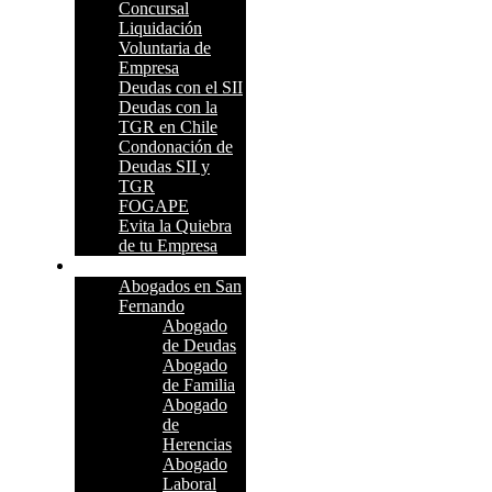
Concursal
Liquidación
Voluntaria de
Empresa
Deudas con el SII
Deudas con la
TGR en Chile
Condonación de
Deudas SII y
TGR
FOGAPE
Evita la Quiebra
de tu Empresa
Dónde Atendemos
Abogados en San
Fernando
Abogado
de Deudas
Abogado
de Familia
Abogado
de
Herencias
Abogado
Laboral