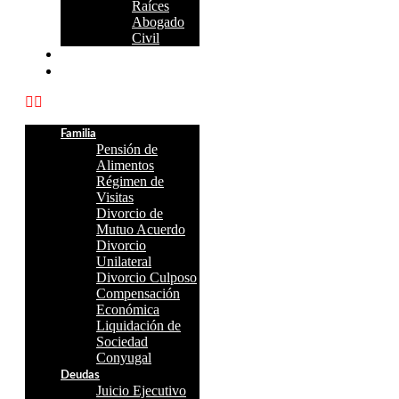
Raíces
Abogado
Civil
Videos
Blog
Familia
Pensión de
Alimentos
Régimen de
Visitas
Divorcio de
Mutuo Acuerdo
Divorcio
Unilateral
Divorcio Culposo
Compensación
Económica
Liquidación de
Sociedad
Conyugal
Deudas
Juicio Ejecutivo