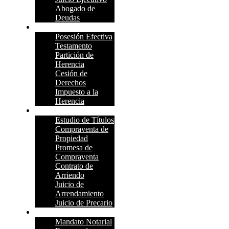
Abogado de
Deudas
Herencias
Posesión Efectiva
Testamento
Partición de
Herencia
Cesión de
Derechos
Impuesto a la
Herencia
Bienes Raíces
Estudio de Títulos
Compraventa de
Propiedad
Promesa de
Compraventa
Contrato de
Arriendo
Juicio de
Arrendamiento
Juicio de Precario
Civil
Mandato Notarial