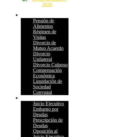
Familia
Pensión de
Alimentos
Régimen de
Visitas
Divorcio de
Mutuo Acuerdo
Divorcio
Unilateral
Divorcio Culposo
Compensación
Económica
Liquidación de
Sociedad
Conyugal
Deudas
Juicio Ejecutivo
Embargo por
Deudas
Prescripción de
Deudas
Oposición al
Juicio Ejecutivo