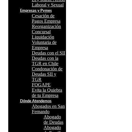
Laboral y Sexual
Empresas y Pymes
Cesación de
Pagos Empresa
Reorganización
Concursal
Liquidación
Voluntaria de
Empresa
Deudas con el SII
Deudas con la
TGR en Chile
Condonación de
Deudas SII y
TGR
FOGAPE
Evita la Quiebra
de tu Empresa
Dónde Atendemos
Abogados en San
Fernando
Abogado
de Deudas
Abogado