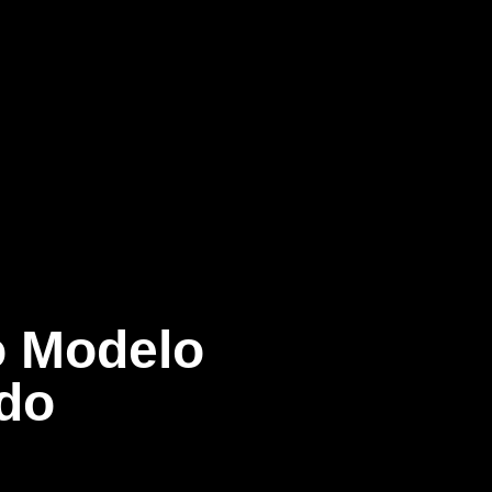
o Modelo
do