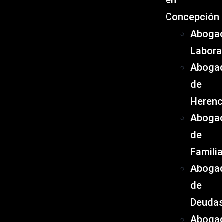
en
Concepción
Aboga
Labora
Aboga
de
Herenc
Aboga
de
Famili
Aboga
de
Deuda
Aboga