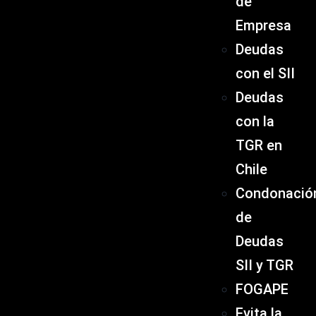
de
Empresa
Deudas
con el SII
Deudas
con la
TGR en
Chile
Condonació
de
Deudas
SII y TGR
FOGAPE
Evita la