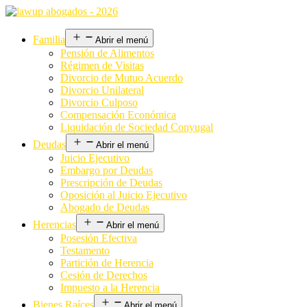
Familia
Abrir el menú
Pensión de Alimentos
Régimen de Visitas
Divorcio de Mutuo Acuerdo
Divorcio Unilateral
Divorcio Culposo
Compensación Económica
Liquidación de Sociedad Conyugal
Deudas
Abrir el menú
Juicio Ejecutivo
Embargo por Deudas
Prescripción de Deudas
Oposición al Juicio Ejecutivo
Abogado de Deudas
Herencias
Abrir el menú
Posesión Efectiva
Testamento
Partición de Herencia
Cesión de Derechos
Impuesto a la Herencia
Bienes Raíces
Abrir el menú