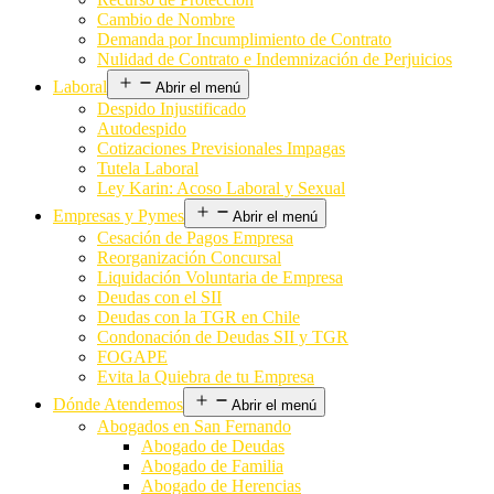
Cambio de Nombre
Demanda por Incumplimiento de Contrato
Nulidad de Contrato e Indemnización de Perjuicios
Laboral
Abrir el menú
Despido Injustificado
Autodespido
Cotizaciones Previsionales Impagas
Tutela Laboral
Ley Karin: Acoso Laboral y Sexual
Empresas y Pymes
Abrir el menú
Cesación de Pagos Empresa
Reorganización Concursal
Liquidación Voluntaria de Empresa
Deudas con el SII
Deudas con la TGR en Chile
Condonación de Deudas SII y TGR
FOGAPE
Evita la Quiebra de tu Empresa
Dónde Atendemos
Abrir el menú
Abogados en San Fernando
Abogado de Deudas
Abogado de Familia
Abogado de Herencias