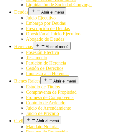
Liquidación de Sociedad Conyugal
Deudas
Abrir el menú
Juicio Ejecutivo
Embargo por Deudas
Prescripción de Deudas
Oposición al Juicio Ejecutivo
Abogado de Deudas
Herencias
Abrir el menú
Posesión Efectiva
Testamento
Partición de Herencia
Cesión de Derechos
Impuesto a la Herencia
Bienes Raíces
Abrir el menú
Estudio de Títulos
Compraventa de Propiedad
Promesa de Compraventa
Contrato de Arriendo
Juicio de Arrendamiento
Juicio de Precario
Civil
Abrir el menú
Mandato Notarial
Recurso de Protección