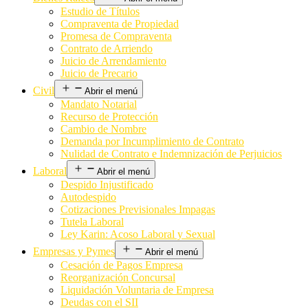
Estudio de Títulos
Compraventa de Propiedad
Promesa de Compraventa
Contrato de Arriendo
Juicio de Arrendamiento
Juicio de Precario
Civil
Abrir el menú
Mandato Notarial
Recurso de Protección
Cambio de Nombre
Demanda por Incumplimiento de Contrato
Nulidad de Contrato e Indemnización de Perjuicios
Laboral
Abrir el menú
Despido Injustificado
Autodespido
Cotizaciones Previsionales Impagas
Tutela Laboral
Ley Karin: Acoso Laboral y Sexual
Empresas y Pymes
Abrir el menú
Cesación de Pagos Empresa
Reorganización Concursal
Liquidación Voluntaria de Empresa
Deudas con el SII