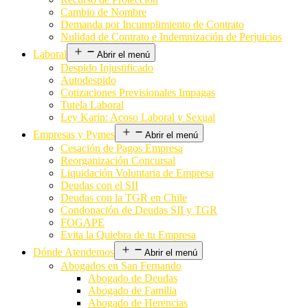
Cambio de Nombre
Demanda por Incumplimiento de Contrato
Nulidad de Contrato e Indemnización de Perjuicios
Laboral
Abrir el menú
Despido Injustificado
Autodespido
Cotizaciones Previsionales Impagas
Tutela Laboral
Ley Karin: Acoso Laboral y Sexual
Empresas y Pymes
Abrir el menú
Cesación de Pagos Empresa
Reorganización Concursal
Liquidación Voluntaria de Empresa
Deudas con el SII
Deudas con la TGR en Chile
Condonación de Deudas SII y TGR
FOGAPE
Evita la Quiebra de tu Empresa
Dónde Atendemos
Abrir el menú
Abogados en San Fernando
Abogado de Deudas
Abogado de Familia
Abogado de Herencias