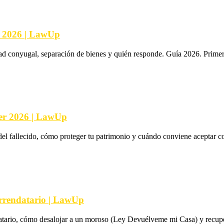
s 2026 | LawUp
ad conyugal, separación de bienes y quién responde. Guía 2026. Primera
er 2026 | LawUp
l fallecido, cómo proteger tu patrimonio y cuándo conviene aceptar con
Arrendatario | LawUp
datario, cómo desalojar a un moroso (Ley Devuélveme mi Casa) y recuper