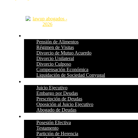
Familia
Pensión de Alimentos
Régimen de Visitas
Divorcio de Mutuo Acuerdo
Divorcio Unilateral
Divorcio Culposo
Compensación Económica
Liquidación de Sociedad Conyugal
Deudas
Juicio Ejecutivo
Embargo por Deudas
Prescripción de Deudas
Oposición al Juicio Ejecutivo
Abogado de Deudas
Herencias
Posesión Efectiva
Testamento
Partición de Herencia