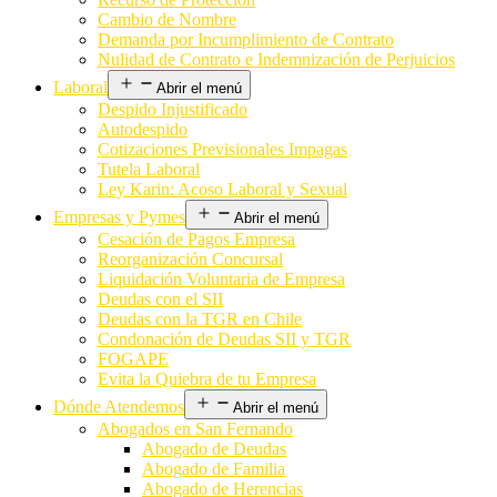
Cambio de Nombre
Demanda por Incumplimiento de Contrato
Nulidad de Contrato e Indemnización de Perjuicios
Laboral
Abrir el menú
Despido Injustificado
Autodespido
Cotizaciones Previsionales Impagas
Tutela Laboral
Ley Karin: Acoso Laboral y Sexual
Empresas y Pymes
Abrir el menú
Cesación de Pagos Empresa
Reorganización Concursal
Liquidación Voluntaria de Empresa
Deudas con el SII
Deudas con la TGR en Chile
Condonación de Deudas SII y TGR
FOGAPE
Evita la Quiebra de tu Empresa
Dónde Atendemos
Abrir el menú
Abogados en San Fernando
Abogado de Deudas
Abogado de Familia
Abogado de Herencias