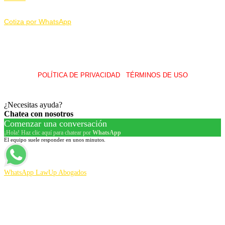
Cotiza por WhatsApp
POLÍTICA DE PRIVACIDAD
I
TÉRMINOS DE USO
© 2026 LawUp Abogados – Todos Los Derechos Reservados.
¿Necesitas ayuda?
Chatea con nosotros
Comenzar una conversación
¡Hola! Haz clic aquí para chatear por
WhatsApp
El equipo suele responder en unos minutos.
WhatsApp LawUp Abogados