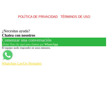
POLÍTICA DE PRIVACIDAD
I
TÉRMINOS DE USO
© 2026 LawUp Abogados – Todos Los Derechos Reservados.
¿Necesitas ayuda?
Chatea con nosotros
Comenzar una conversación
¡Hola! Haz clic aquí para chatear por
WhatsApp
El equipo suele responder en unos minutos.
WhatsApp LawUp Abogados