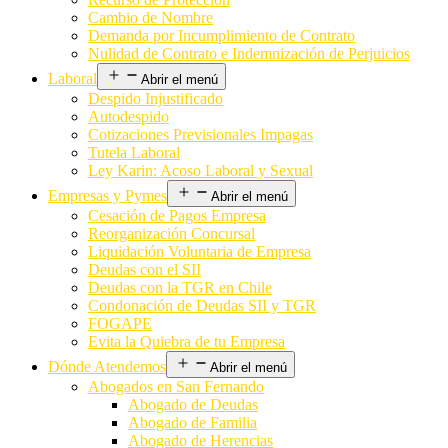
Cambio de Nombre
Demanda por Incumplimiento de Contrato
Nulidad de Contrato e Indemnización de Perjuicios
Laboral
Abrir el menú
Despido Injustificado
Autodespido
Cotizaciones Previsionales Impagas
Tutela Laboral
Ley Karin: Acoso Laboral y Sexual
Empresas y Pymes
Abrir el menú
Cesación de Pagos Empresa
Reorganización Concursal
Liquidación Voluntaria de Empresa
Deudas con el SII
Deudas con la TGR en Chile
Condonación de Deudas SII y TGR
FOGAPE
Evita la Quiebra de tu Empresa
Dónde Atendemos
Abrir el menú
Abogados en San Fernando
Abogado de Deudas
Abogado de Familia
Abogado de Herencias