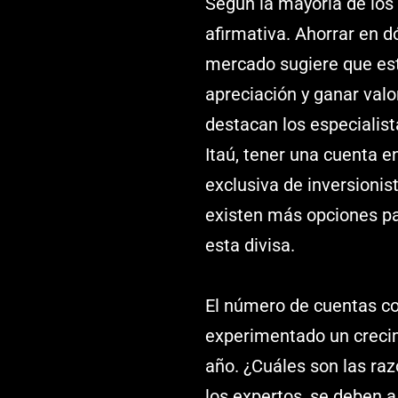
Según la mayoría de los 
afirmativa. Ahorrar en d
mercado sugiere que es
apreciación y ganar valo
destacan los especialist
Itaú, tener una cuenta e
exclusiva de inversionis
existen más opciones pa
esta divisa.
El número de cuentas co
experimentado un creci
año. ¿Cuáles son las ra
los expertos, se deben 