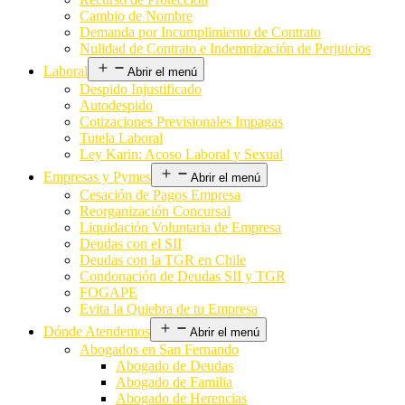
Cambio de Nombre
Demanda por Incumplimiento de Contrato
Nulidad de Contrato e Indemnización de Perjuicios
Laboral
Abrir el menú
Despido Injustificado
Autodespido
Cotizaciones Previsionales Impagas
Tutela Laboral
Ley Karin: Acoso Laboral y Sexual
Empresas y Pymes
Abrir el menú
Cesación de Pagos Empresa
Reorganización Concursal
Liquidación Voluntaria de Empresa
Deudas con el SII
Deudas con la TGR en Chile
Condonación de Deudas SII y TGR
FOGAPE
Evita la Quiebra de tu Empresa
Dónde Atendemos
Abrir el menú
Abogados en San Fernando
Abogado de Deudas
Abogado de Familia
Abogado de Herencias