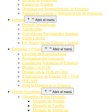
Cambio de Nombre
Demanda por Incumplimiento de Contrato
Nulidad de Contrato e Indemnización de Perjuicios
Laboral
Abrir el menú
Despido Injustificado
Autodespido
Cotizaciones Previsionales Impagas
Tutela Laboral
Ley Karin: Acoso Laboral y Sexual
Empresas y Pymes
Abrir el menú
Cesación de Pagos Empresa
Reorganización Concursal
Liquidación Voluntaria de Empresa
Deudas con el SII
Deudas con la TGR en Chile
Condonación de Deudas SII y TGR
FOGAPE
Evita la Quiebra de tu Empresa
Dónde Atendemos
Abrir el menú
Abogados en San Fernando
Abogado de Deudas
Abogado de Familia
Abogado de Herencias