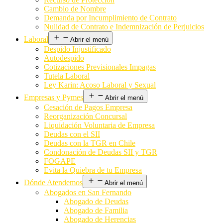
Cambio de Nombre
Demanda por Incumplimiento de Contrato
Nulidad de Contrato e Indemnización de Perjuicios
Laboral
Abrir el menú
Despido Injustificado
Autodespido
Cotizaciones Previsionales Impagas
Tutela Laboral
Ley Karin: Acoso Laboral y Sexual
Empresas y Pymes
Abrir el menú
Cesación de Pagos Empresa
Reorganización Concursal
Liquidación Voluntaria de Empresa
Deudas con el SII
Deudas con la TGR en Chile
Condonación de Deudas SII y TGR
FOGAPE
Evita la Quiebra de tu Empresa
Dónde Atendemos
Abrir el menú
Abogados en San Fernando
Abogado de Deudas
Abogado de Familia
Abogado de Herencias