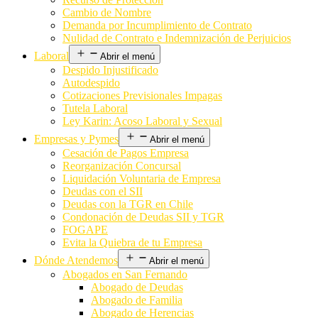
Cambio de Nombre
Demanda por Incumplimiento de Contrato
Nulidad de Contrato e Indemnización de Perjuicios
Laboral
Abrir el menú
Despido Injustificado
Autodespido
Cotizaciones Previsionales Impagas
Tutela Laboral
Ley Karin: Acoso Laboral y Sexual
Empresas y Pymes
Abrir el menú
Cesación de Pagos Empresa
Reorganización Concursal
Liquidación Voluntaria de Empresa
Deudas con el SII
Deudas con la TGR en Chile
Condonación de Deudas SII y TGR
FOGAPE
Evita la Quiebra de tu Empresa
Dónde Atendemos
Abrir el menú
Abogados en San Fernando
Abogado de Deudas
Abogado de Familia
Abogado de Herencias