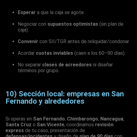
Esperar
a que la caja se agote.
Negociar con
supuestos optimistas
(sin plan de
caja).
Convenir
con SII/TGR antes de reliquidar/condonar.
Acordar
cuotas inviables
(caen a los 60–90 días).
No separar
clases de acreedores
ni diseñar
términos por grupo.
10) Sección local: empresas en San
Fernando y alrededores
Si operas en
San Fernando
,
Chimbarongo
,
Nancagua
,
Santa Cruz
o
San Vicente
, coordinamos
revisión
express
de tu caso, presentación de
defensas/incidentes
y diseño de
plan de 90 días
con