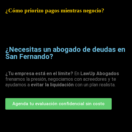
¿Cómo priorizo pagos mientras negocio?
Primero
nómina crítica
,
arriendo
,
insumos esenciales
y
tributarios
regularizados para habilitar
condonaciones/convenios.
¿Necesitas un abogado de deudas en
San Fernando?
¿Tu empresa está en el límite?
En
LawUp Abogados
frenamos la presión, negociamos con acreedores y te
ayudamos a
evitar la liquidación
con un plan realista.
Agenda tu evaluación confidencial sin costo