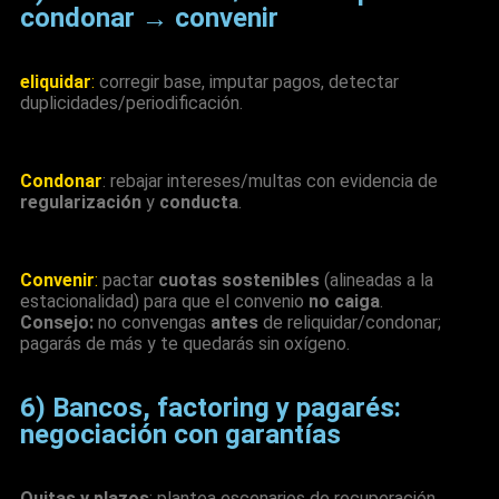
condonar → convenir
eliquidar
:
corregir base, imputar pagos, detectar
duplicidades/periodificación.
Condonar
: rebajar intereses/multas con evidencia de
regularización
y
conducta
.
Convenir
:
pactar
cuotas sostenibles
(alineadas a la
estacionalidad) para que el convenio
no caiga
.
Consejo:
no convengas
antes
de reliquidar/condonar;
pagarás de más y te quedarás sin oxígeno.
6) Bancos, factoring y pagarés:
negociación con garantías
Quitas y plazos
: plantea escenarios de recuperación