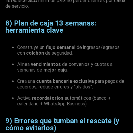
Establece
SLA
mínimos para no perder clientes por caída
de servicio.
8) Plan de caja 13 semanas:
herramienta clave
Construye un
flujo semanal
de ingresos/egresos
con
colchón
de seguridad.
Alinea
vencimientos
de convenios y cuotas a
semanas de
mejor caja
.
Crea una
cuenta bancaria exclusiva
para pagos de
acuerdos; reduce errores y “olvidos”.
Activa
recordatorios
automáticos (banco +
calendario + WhatsApp Business).
9) Errores que tumban el rescate (y
cómo evitarlos)