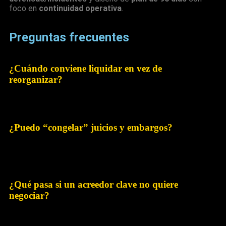
foco en
continuidad operativa
.
Preguntas frecuentes
¿Cuándo conviene liquidar en vez de
reorganizar?
Cuando el negocio
no es viable
: márgenes negativos, pérdida
estructural de clientes o sin plan creíble de continuidad.
¿Puedo “congelar” juicios y embargos?
Existen
mecanismos de protección
que suspenden acciones
mientras se negocia un acuerdo. El diseño jurídico debe ajustarse
al caso.
¿Qué pasa si un acreedor clave no quiere
negociar?
Se aborda por
clases
con mayorías; además puedes ofrecer
términos diferenciales
(plazos/garantías) para sumar apoyos.