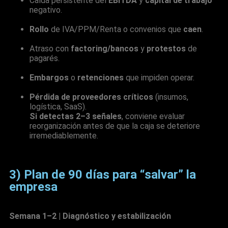
Caída persistente del
EBITDA
y
capital de trabajo
negativo.
Rollo
de IVA/PPM/Renta o convenios que
caen
.
Atraso con
factoring/bancos
y
protestos
de
pagarés.
Embargos
o
retenciones
que impiden operar.
Pérdida de proveedores críticos
(insumos,
logística, SaaS).
Si detectas 2–3 señales
, conviene evaluar
reorganización antes de que la caja se deteriore
irremediablemente.
3) Plan de 90 días para “salvar” la
empresa
Semana 1–2 | Diagnóstico y estabilización